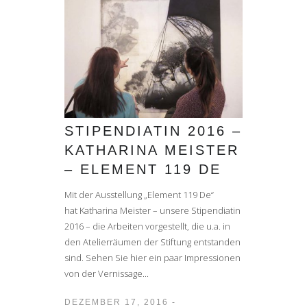
STIPENDIATIN 2016 –
KATHARINA MEISTER
– ELEMENT 119 DE
Mit der Ausstellung „Element 119 De“
hat Katharina Meister – unsere Stipendiatin
2016 – die Arbeiten vorgestellt, die u.a. in
den Atelierräumen der Stiftung entstanden
sind. Sehen Sie hier ein paar Impressionen
von der Vernissage...
DEZEMBER 17, 2016 -