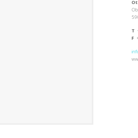
Ot
Ob
59
T
+
F
+
in
ww