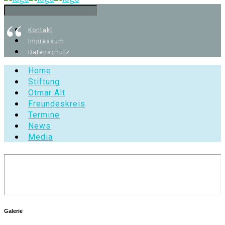
Kontakt
Mehr Informationen
Okay
Impressum
Datenschutz
Home
Stiftung
Otmar Alt
Freundeskreis
Termine
News
Media
Galerie