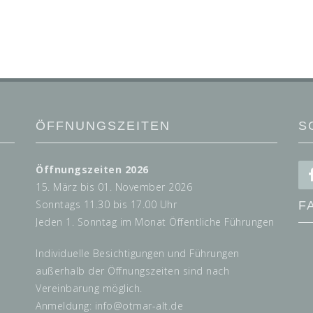
ÖFFNUNGSZEITEN
S
Öffnungszeiten 2026
15. März bis 01. November 2026
Sonntags 11.30 bis 17.00 Uhr
F
Jeden 1. Sonntag im Monat Öffentliche Führungen
Individuelle Besichtigungen und Führungen
außerhalb der Öffnungszeiten sind nach
Vereinbarung möglich.
Anmeldung: info@
otmar-alt.de