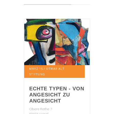
MÄRZ
15
/ OTMAR ALT
STIFTUNG
ECHTE TYPEN - VON
ANGESICHT ZU
ANGESICHT
Obere Rothe 7
59071 Hamm