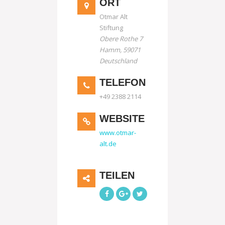
ORT
Otmar Alt
Stiftung
Obere Rothe 7
Hamm
,
59071
Deutschland
TELEFON
+49 2388 2114
WEBSITE
www.otmar-
alt.de
TEILEN