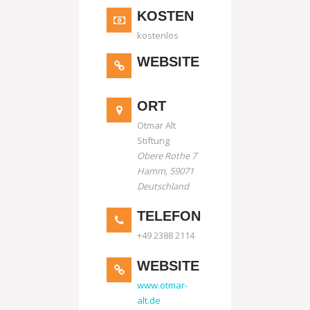
KOSTEN
kostenlos
WEBSITE
ORT
Otmar Alt
Stiftung
Obere Rothe 7
Hamm
,
59071
Deutschland
TELEFON
+49 2388 2114
WEBSITE
www.otmar-
alt.de