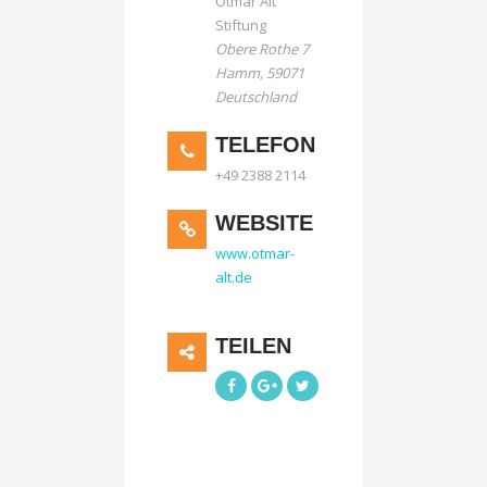
Otmar Alt
Stiftung
Obere Rothe 7
Hamm
,
59071
Deutschland
TELEFON
+49 2388 2114
WEBSITE
www.otmar-
alt.de
TEILEN